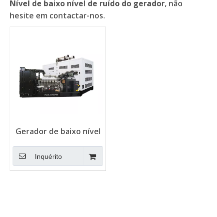
Nível de baixo nível de ruído do gerador
, não
hesite em contactar-nos.
Gerador de baixo nível
de ruído da única fase
1500RPM SDEC
Inquérito