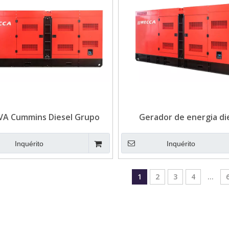
VA Cummins Diesel Grupo
Gerador de energia di
Gerador Standby
Cummins de 550 KVA p
mineração
Inquérito
Inquérito
1
2
3
4
...