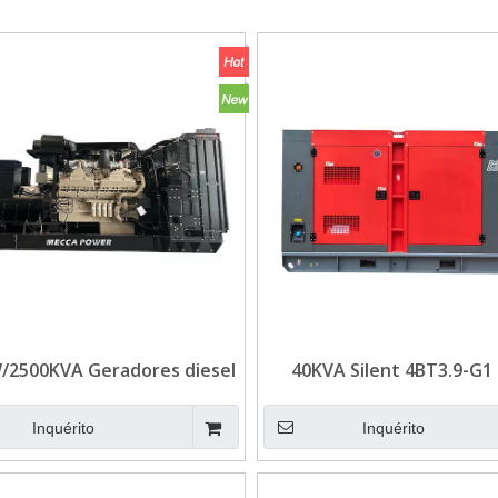
/2500KVA Geradores diesel
40KVA Silent 4BT3.9-G1
ns do Reino Unido para o
Cummins Power Diesel G
Data Center
Inquérito
Inquérito