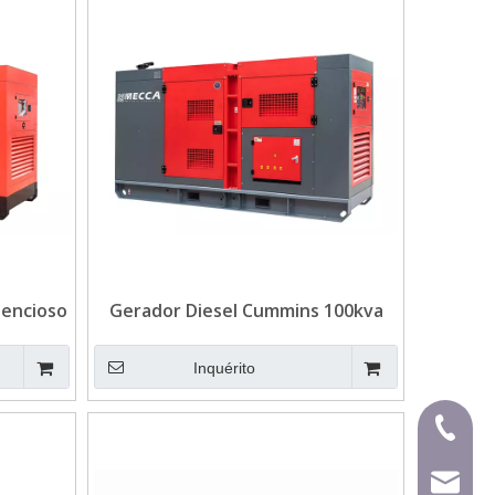
lencioso
Gerador Diesel Cummins 100kva
ital
para Mineração
Inquérito
+86-591
mecca@