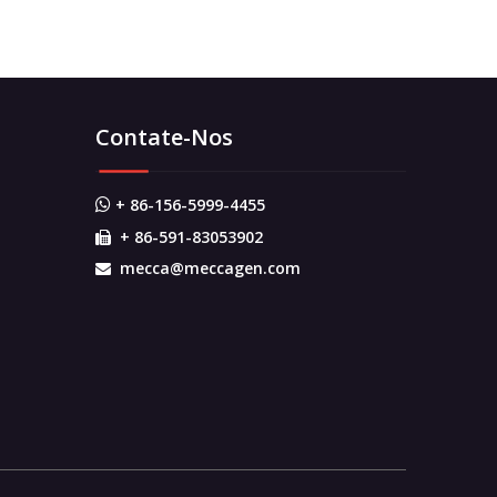
Contate-Nos
+ 86-156-5999-4455

+ 86-591-83053902

mecca@meccagen.com
