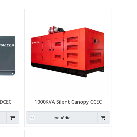
 DCEC
1000KVA Silent Canopy CCEC
erador
Cummins Gerador diesel com o
Alternador Leroy Somer
Inquérito