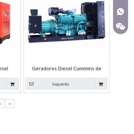
+86-15
esel
Geradores Diesel Cummins de
ara
1000kVA para Mineração
Inquérito
6
»