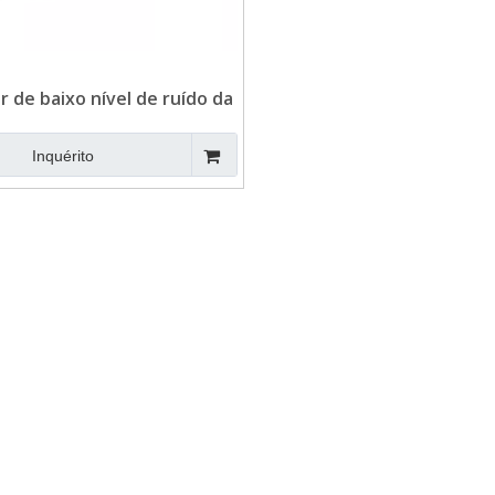
 de baixo nível de ruído da
ica fase 1500RPM SDEC
Inquérito