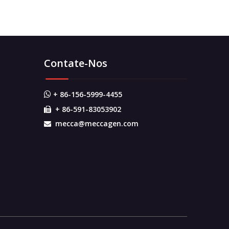
Contate-Nos
+ 86-156-5999-4455

+ 86-591-83053902

mecca@meccagen.com
