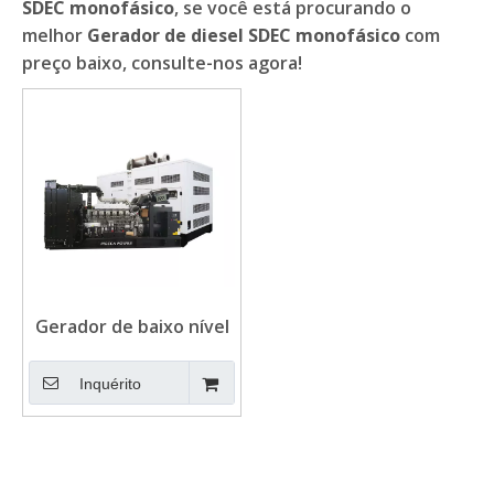
SDEC monofásico
, se você está procurando o
melhor
Gerador de diesel SDEC monofásico
com
preço baixo, consulte-nos agora!
Gerador de baixo nível
de ruído da única fase
1500RPM SDEC
Inquérito