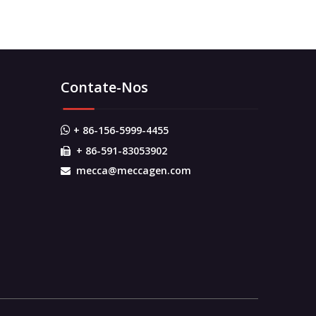
Contate-Nos
+ 86-156-5999-4455

+ 86-591-83053902

mecca@meccagen.com
