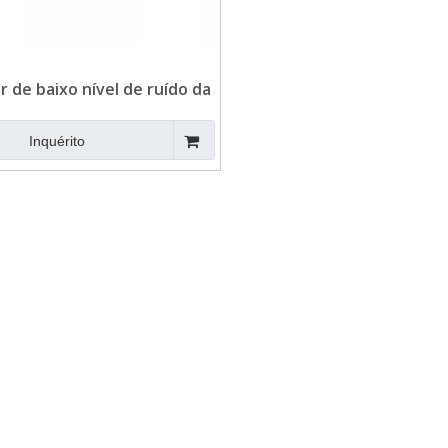
 de baixo nível de ruído da
ica fase 1500RPM SDEC
Inquérito