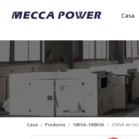
Casa
Casa
/
Produtos
/
10KVA-100KVA
/
25KVA Air res