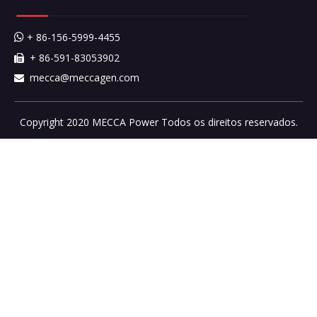
+ 86-156-5999-4455

+ 86-591-83053902

mecca@meccagen.com

Copyright 2020 MECCA Power Todos os direitos reservados.