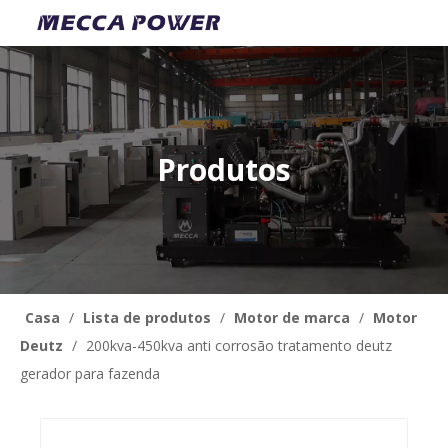
Produtos
Casa
/
Lista de produtos
/
Motor de marca
/
Motor
Deutz
/
200kva-450kva anti corrosão tratamento deutz
gerador para fazenda