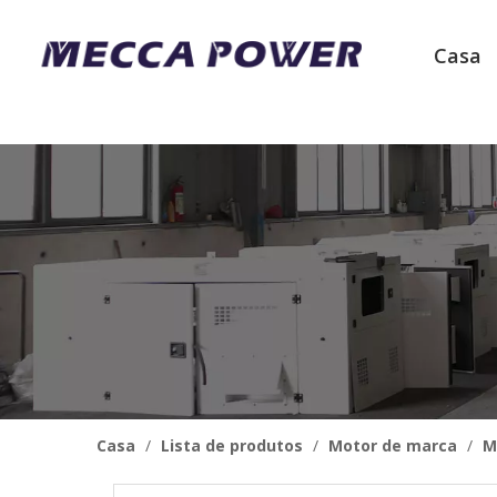
Casa
Casa
/
Lista de produtos
/
Motor de marca
/
M