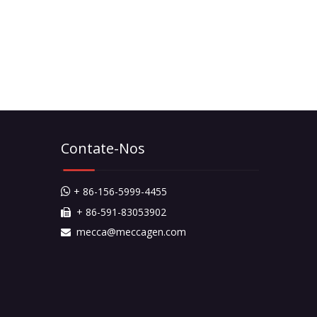
Contate-Nos
+ 86-156-5999-4455

+ 86-591-83053902

mecca@meccagen.com
