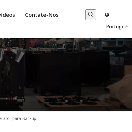
vídeos
Contate-Nos
Português
erator para Backup