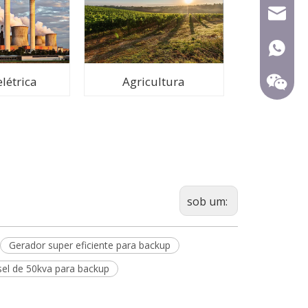
mecca@
+86-15
létrica
Agricultura
sob um:
Gerador super eficiente para backup
sel de 50kva para backup